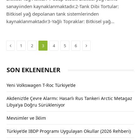
sanayiinden kaynaklanmaktadır.2-Tank Dibi Tortular:
Bitkisel yağ depolanan tank sistemlerinden
kaynaklanmaktadır3-Yağlı Topraklar: Bitkisel yağ…
Previous
Next
1
2
3
4
5
6
SON EKLENENLER
Yeni Volkswagen T-Roc Türkiye’de
Akdeniz’de Çevre Alarmı: Hasarlı Rus Tankeri Arctic Metagaz
Libya’ya Doğru Sürükleniyor
Mevsimler ve İklim
Türkiye’de IBDP Programı Uygulayan Okullar (2026 Rehberi)