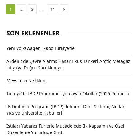
Next
…
1
2
3
11
SON EKLENENLER
Yeni Volkswagen T-Roc Türkiye’de
Akdeniz’de Çevre Alarmı: Hasarlı Rus Tankeri Arctic Metagaz
Libya’ya Doğru Sürükleniyor
Mevsimler ve İklim
Türkiye’de IBDP Programı Uygulayan Okullar (2026 Rehberi)
IB Diploma Programı (IBDP) Rehberi: Ders Sistemi, Notlar,
YKS ve Üniversite Kabulleri
İstilacı Yabancı Türlerle Mücadelede İlk Kapsamlı ve Özel
Düzenleme Yürürlüğe Girdi