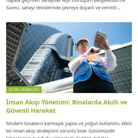
hayata geçirilen Sanayide Yeşil Dönüşüm Belgelendirme
Süreci, sanayi tesislerinde çevreye duyarlı ve verimli…
ÇEVRE HABERLERI
İnsan Akışı Yönetimi: Binalarda Akıllı ve
Güvenli Hareket
Modern binaların karmaşık yapısı ve yoğun kullanımı, etkili
bir insan akışı stratejisini zorunlu kılar. Günümüzde
teknolojinin sunduğu imkanlarla birlikte, binalar…