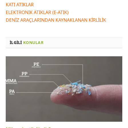
KATI ATIKLAR
ELEKTRONIK ATIKLAR (E-ATIK)
DENİZ ARAÇLARINDAN KAYNAKLANAN KİRLİLİK
İLGILI
KONULAR