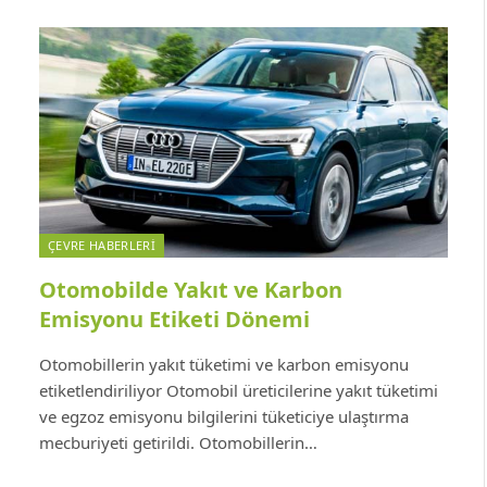
ÇEVRE HABERLERI
Otomobilde Yakıt ve Karbon
Emisyonu Etiketi Dönemi
Otomobillerin yakıt tüketimi ve karbon emisyonu
etiketlendiriliyor Otomobil üreticilerine yakıt tüketimi
ve egzoz emisyonu bilgilerini tüketiciye ulaştırma
mecburiyeti getirildi. Otomobillerin…