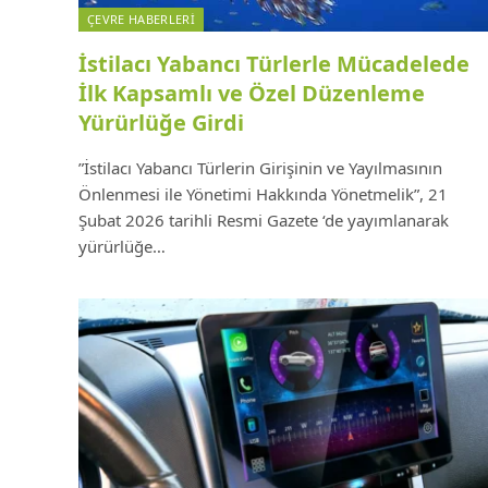
ÇEVRE HABERLERI
İstilacı Yabancı Türlerle Mücadelede
İlk Kapsamlı ve Özel Düzenleme
Yürürlüğe Girdi
​”İstilacı Yabancı Türlerin Girişinin ve Yayılmasının
Önlenmesi ile Yönetimi Hakkında Yönetmelik”, 21
Şubat 2026 tarihli Resmi Gazete ‘de yayımlanarak
yürürlüğe…