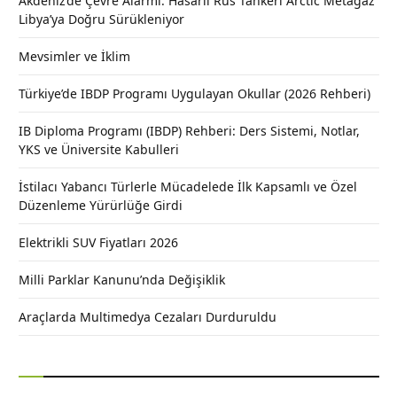
Akdeniz’de Çevre Alarmı: Hasarlı Rus Tankeri Arctic Metagaz
Libya’ya Doğru Sürükleniyor
Mevsimler ve İklim
Türkiye’de IBDP Programı Uygulayan Okullar (2026 Rehberi)
IB Diploma Programı (IBDP) Rehberi: Ders Sistemi, Notlar,
YKS ve Üniversite Kabulleri
İstilacı Yabancı Türlerle Mücadelede İlk Kapsamlı ve Özel
Düzenleme Yürürlüğe Girdi
Elektrikli SUV Fiyatları 2026
Milli Parklar Kanunu’nda Değişiklik
Araçlarda Multimedya Cezaları Durduruldu