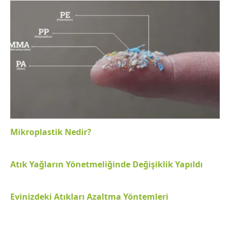
Mikroplastik Nedir?
Atık Yağların Yönetmeliğinde Değişiklik Yapıldı
Evinizdeki Atıkları Azaltma Yöntemleri