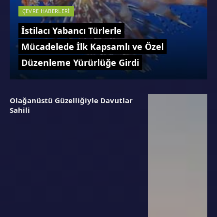
ÇEVRE HABERLERI
İstilacı Yabancı Türlerle
Mücadelede İlk Kapsamlı ve Özel
Düzenleme Yürürlüğe Girdi
Olağanüstü Güzelliğiyle Davutlar
Sahili