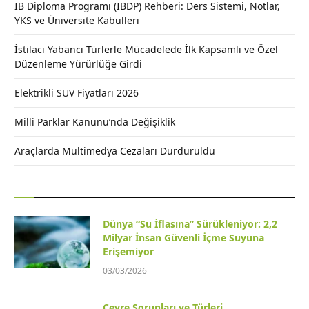
IB Diploma Programı (IBDP) Rehberi: Ders Sistemi, Notlar,
YKS ve Üniversite Kabulleri
İstilacı Yabancı Türlerle Mücadelede İlk Kapsamlı ve Özel
Düzenleme Yürürlüğe Girdi
Elektrikli SUV Fiyatları 2026
Milli Parklar Kanunu’nda Değişiklik
Araçlarda Multimedya Cezaları Durduruldu
Dünya “Su İflasına” Sürükleniyor: 2,2
Milyar İnsan Güvenli İçme Suyuna
Erişemiyor
03/03/2026
Çevre Sorunları ve Türleri