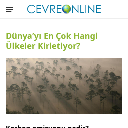
Dünya’yı En Çok Hangi
Ülkeler Kirletiyor?
Karbon emisyonu nedir?