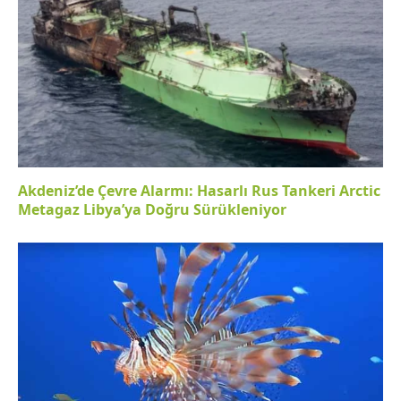
Akdeniz’de Çevre Alarmı: Hasarlı Rus Tankeri Arctic
Metagaz Libya’ya Doğru Sürükleniyor