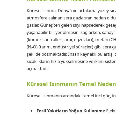
Küresel ısınma, Dünya’nın ortalama yüzey sıcak
atmosfere salınan sera gazlarının neden olduğu 
gazlar, Güneş’ten gelen ısıyı hapsederek gezege
yaşanabilir bir yer olmasını sağlarken, sanay
(kömür santralleri, araç egzozları), metan (CH₄)
(N₂O) (tarım, endüstriyel süreçler) gibi sera g
şekilde bozmaktadır. İnsan kaynaklı bu artış, 
sıcaklıkların hızla yükselmesine ve iklim sist
açmaktadır.
Küresel Isınmanın Temel Neden
Küresel ısınmanın ardındaki temel itici güç, ins
Fosil Yakıtların Yoğun Kullanımı:
Elekt