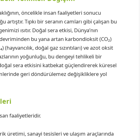
lığının, öncelikle insan faaliyetleri sonucu
artıştır. Tıpkı bir seranın camları gibi çalışan bu
nimizi ısıtır. Doğal sera etkisi, Dünya’nın
i devriminden bu yana artan karbondioksit (CO₂)
 (hayvancılık, doğal gaz sızıntıları) ve azot oksit
azlarının yoğunluğu, bu dengeyi tehlikeli bir
doğal sera etkisini katbekat güçlendirerek küresel
emlerinde geri döndürülemez değişikliklere yol
leri
an faaliyetleridir.
rik üretimi, sanayi tesisleri ve ulaşım araçlarında