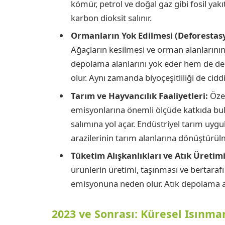
kömür, petrol ve doğal gaz gibi fosil ya
karbon dioksit salınır.
Ormanların Yok Edilmesi (Deforestas
Ağaçların kesilmesi ve orman alanlarını
depolama alanlarını yok eder hem de d
olur. Aynı zamanda biyoçeşitliliği de ciddi
Tarım ve Hayvancılık Faaliyetleri:
Özel
emisyonlarına önemli ölçüde katkıda bulu
salımına yol açar. Endüstriyel tarım uygu
arazilerinin tarım alanlarına dönüştürülm
Tüketim Alışkanlıkları ve Atık Üretimi
ürünlerin üretimi, taşınması ve bertaraf
emisyonuna neden olur. Atık depolama al
2023 ve Sonrası: Küresel Isınman