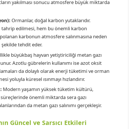
kıtların yakılması sonucu atmosfere büyük miktarda
yon):
Ormanlar, doğal karbon yutaklarıdır.
n tahrip edilmesi, hem bu önemli karbon
epolanan karbonun atmosfere salınmasına neden
 şekilde tehdit eder.
likle büyükbaş hayvan yetiştiriciliği metan gazı
nur. Azotlu gübrelerin kullanımı ise azot oksit
lamaları da dolaylı olarak enerji tüketimi ve orman
esi yoluyla küresel ısınmayı hızlandırır.
:
Modern yaşamın yüksek tüketim kültürü,
ı süreçlerinde önemli miktarda sera gazı
anlarından da metan gazı salınımı gerçekleşir.
ın Güncel ve Sarsıcı Etkileri