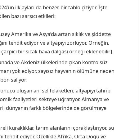
024’ün ilk ayları da benzer bir tablo çiziyor. İşte
n bazı sarsıcı etkileri:
zey Amerika ve Asya’da artan sıklık ve şiddette
ını tehdit ediyor ve altyapıyı zorluyor. Örneğin,
arpıcı bir sıcak hava dalgası örneği eklenebilir].
anada ve Akdeniz ülkelerinde çıkan kontrolsüz
manı yok ediyor, sayısız hayvanın ölümüne neden
on salıyor.
sonucu oluşan ani sel felaketleri, altyapıyı tahrip
nomik faaliyetleri sekteye uğratıyor. Almanya ve
ri, dünyanın farklı bölgelerinde de görülmeye
li kuraklıklar, tarım alanlarını çoraklaştırıyor, su
i tehdit ediyor. Özellikle Afrika, Orta Doğu ve