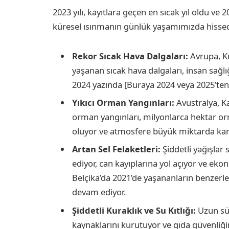
2023 yılı, kayıtlara geçen en sıcak yıl oldu ve 2
küresel ısınmanın günlük yaşamımızda hissedile
Rekor Sıcak Hava Dalgaları:
Avrupa, Ku
yaşanan sıcak hava dalgaları, insan sağlığ
2024 yazında [Buraya 2024 veya 2025’ten ç
Yıkıcı Orman Yangınları:
Avustralya, K
orman yangınları, milyonlarca hektar or
oluyor ve atmosfere büyük miktarda karb
Artan Sel Felaketleri:
Şiddetli yağışlar 
ediyor, can kayıplarına yol açıyor ve eko
Belçika’da 2021’de yaşananların benzerle
devam ediyor.
Şiddetli Kuraklık ve Su Kıtlığı:
Uzun süre
kaynaklarını kurutuyor ve gıda güvenliğin