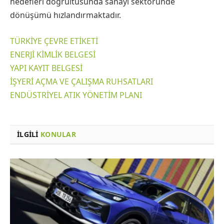
hedefleri doğrultusunda sanayi sektöründe
dönüşümü hızlandırmaktadır.
TÜRKİYE ÇEVRE ETİKETİ
ENERJİ KİMLİK BELGESİ
YAPI KAYIT BELGESİ
İŞYERİ AÇMA VE ÇALIŞMA RUHSATLARI
ENDÜSTRİYEL ATIK YÖNETİM PLANI
İLGILI
KONULAR