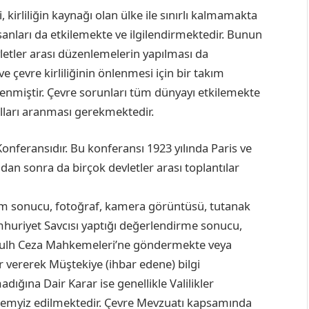
 kirliliğin kaynağı olan ülke ile sınırlı kalmamakta
sanları da etkilemekte ve ilgilendirmektedir. Bunun
evletler arası düzenlemelerin yapılması da
çevre kirliliğinin önlenmesi için bir takım
nlenmiştir. Çevre sorunları tüm dünyayı etkilemekte
lları aranması gerekmektedir.
Konferansıdır. Bu konferansı 1923 yılında Paris ve
dan sonra da birçok devletler arası toplantılar
 ölçüm sonucu, fotoğraf, kamera görüntüsü, tutanak
 Cumhuriyet Savcısı yaptığı değerlendirme sonucu,
 Sulh Ceza Mahkemeleri’ne göndermekte veya
vererek Müştekiye (ihbar edene) bilgi
ğına Dair Karar ise genellikle Valilikler
temyiz edilmektedir. Çevre Mevzuatı kapsamında