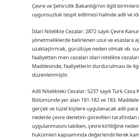
Çevre ve Şehircilik Bakanlığı’nın ilgili biriml
uygunsuzluk tespit edilmesi halinde adli ve ida
İdari Nitelikte Cezalar: 2872 sayılı Çevre Ka
yönetmeliklerde belirlenen usul ve esaslara ay
uzaklaştırmak, gürültüye neden olmak vb. suç
faaliyetten men cezaları idari nitelikte cezala
Maddesinde, faaliyetlerin durdurulması ile il
düzenlenmiştir.
Adli Nitelikteki Cezalar: 5237 sayılı Türk Ceza
Bölümünde yer alan 181-182 ve 183. Maddeleri,
gerçek ve tüzel kişilere uygulanacak adli para 
nedenle çevre denetim görevlileri tarafından çev
uygulanmasını takiben, çevre kirliliğine neden
hükümleri kapsamında değerlendirilerek kamu 