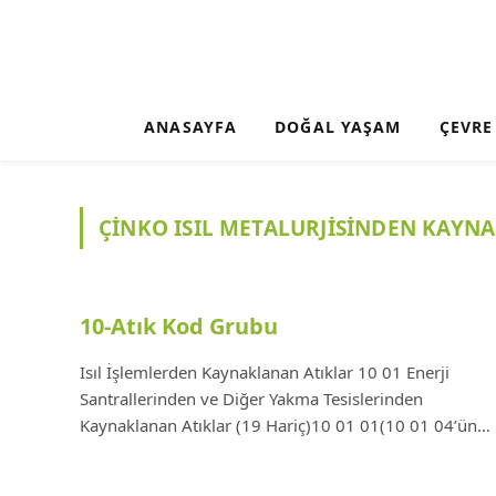
ANASAYFA
DOĞAL YAŞAM
ÇEVRE
ÇINKO ISIL METALURJISINDEN KAYN
10-Atık Kod Grubu
Isıl İşlemlerden Kaynaklanan Atıklar 10 01 Enerji
Santrallerinden ve Diğer Yakma Tesislerinden
Kaynaklanan Atıklar (19 Hariç)10 01 01(10 01 04’ün…