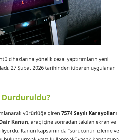
ntü cihazlarına yönelik cezai yaptırımların yeni
kladı. 27 Şubat 2026 tarihinden itibaren uygulanan
 Durduruldu?
ımlanarak yürürlüğe giren
7574 Sayılı Karayolları
 Dair Kanun
, araç içine sonradan takılan ekran ve
zenliyordu. Kanun kapsamında “sürücünün izleme ve
rını bulundurmak veya kullanmak” yasak kapsamına