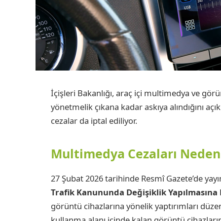
İçişleri Bakanlığı, araç içi multimedya ve görü
yönetmelik çıkana kadar askıya alındığını açı
cezalar da iptal ediliyor.
Multimedya Cezaları Neden
27 Şubat 2026 tarihinde Resmî Gazete’de yay
Trafik Kanununda Değişiklik Yapılmasına
görüntü cihazlarına yönelik yaptırımları dü
kullanma alanı içinde kalan görüntü cihazla