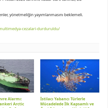
enler, yönetmeliğin yayımlanmasını beklemeli.
multimedya-cezalari-durduruldu/
evre Alarmı:
İstilacı Yabancı Türlerle
ankeri Arctic
Mücadelede İlk Kapsamlı ve