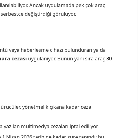
ullanılabiliyor. Ancak uygulamada pek çok araç
 serbestçe değiştirdiği görülüyor.
üntü veya haberleşme cihazı bulunduran ya da
 para cezası
uygulanıyor. Bunun yanı sıra araç
30
sürücüler, yönetmelik çıkana kadar ceza
 yazılan multimedya cezaları iptal ediliyor.
in 1 Nisan 2026 tarihine kadar süre tanındı; bu