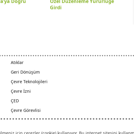
ya’ya Doğru
Özel Düzenleme Yürürlüğe
Girdi
Atıklar
Geri Dönüşüm
Çevre Teknolojileri
Çevre İzni
ÇED
Çevre Görevlisi
ilmeniz için çerezler (cookie) kullanıyor. Bu internet sitesini kull