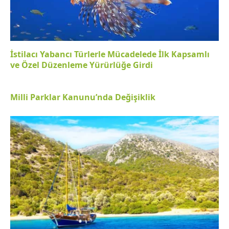
İstilacı Yabancı Türlerle Mücadelede İlk Kapsamlı
ve Özel Düzenleme Yürürlüğe Girdi
Milli Parklar Kanunu’nda Değişiklik