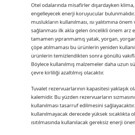
Otel odalarında misafirler dışardayken klima, t
engelleyecek enerji koruyucular bulunmalıdır. i
muslukların kullanılması, ısı yalıtımına önem ve
sağlanması ilk akla gelen öncelikli önem arz e
tamamen yıpranmamış yatak, yorgan, yorgan yü
çöpe atılmaması bu ürünlerin yeniden kullanı
ürünlerin temizlendikten sonra gönüllü vakıflar a
Böylece kullanılmış malzemeler daha uzun sü
çevre kirliliği azaltılmış olacaktır.
Tuvalet rezervuarlarının kapasitesi yaklaşık ola
kalemidir. Bu yüzden rezervuarların sızmasını
kullanılması tasarruf edilmesini sağlayacaktır
kullanılmayacak derecede yüksek sıcaklıkta 
ısıtılmasında kullanılacak gereksiz enerji önem