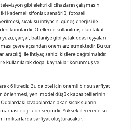
elevizyon gibi elektrikli cihazların çalışmasını
ki kademeli sifonlar, sensörlü, fotoselli
rilmesi, sıcak su ihtiyacını güneş enerjisi ile
den konulardır. Otellerde kullanılmış olan fakat
zü, çarşaf, battaniye gibi yatak odası eşyaları
lması çevre açısından önem arz etmektedir. Bu tür
racılığı ile ihtiyaç sahibi kişilere dağıtılmalıdır.
re kullanılarak doğal kaynaklar korunmuş ve
rak 6 litredir. Bu da otel için önemli bir su sarfiyat
n önlenmesi, yeni model düşük kapasitelilerinin
. Odalardaki lavabolardan akan sıcak suların
olmaması doğru bir seçimdir. Yüksek derecede su
li miktarlarda sarfiyat oluşturacaktır.