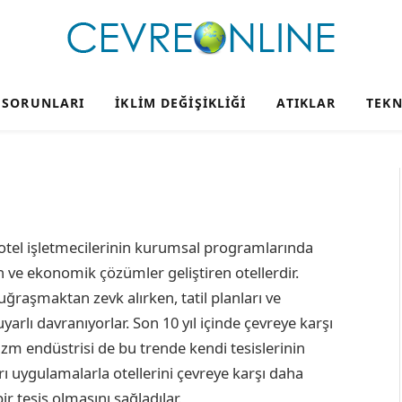
 SORUNLARI
İKLIM DEĞIŞIKLIĞI
ATIKLAR
TEKN
otel işletmecilerinin kurumsal programlarında
an ve ekonomik çözümler geliştiren otellerdir.
 uğraşmaktan zevk alırken, tatil planları ve
yarlı davranıyorlar. Son 10 yıl içinde çevreye karşı
izm endüstrisi de bu trende kendi tesislerinin
ları uygulamalarla otellerini çevreye karşı daha
ir tesis olmasını sağladılar.