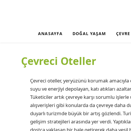
ANASAYFA
DOĞAL YAŞAM
ÇEVRE
Çevreci Oteller
Çevreci oteller, yeryüzünü korumak amacıyla 
suyu ve enerjiyi depolayan, katı atıkları azalt
Tüketiciler artık çevreye karşı sorumlu işlerle
alışverişleri gibi konularda da çevreye daha du
duyarlı turizmde büyük bir artış gözlendi. Tur
gelişim stratejileri arasında yer verdi. Yaptık
dostça yaklaşan bir hale getirerek daha yeşil b