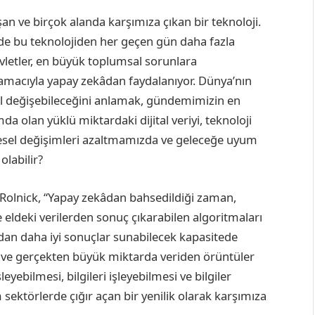
n ve birçok alanda karşımıza çıkan bir teknoloji.
 de bu teknolojiden her geçen gün daha fazla
devletler, en büyük toplumsal sorunlara
 amacıyla yapay zekâdan faydalanıyor. Dünya’nın
sıl değişebileceğini anlamak, gündemimizin en
a olan yüklü miktardaki dijital veriyi, teknoloji
vresel değişimleri azaltmamızda ve geleceğe uyum
labilir?
 Rolnick, “Yapay zekâdan bahsedildiği zaman,
 eldeki verilerden sonuç çıkarabilen algoritmaları
ndan daha iyi sonuçlar sunabilecek kapasitede
par ve gerçekten büyük miktarda veriden örüntüler
şleyebilmesi, bilgileri işleyebilmesi ve bilgiler
 sektörlerde çığır açan bir yenilik olarak karşımıza