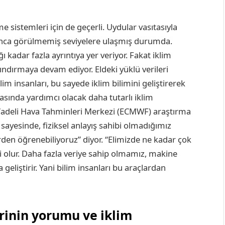
eme sistemleri için de geçerli. Uydular vasıtasıyla
oyunca görülmemiş seviyelere ulaşmış durumda.
ı kadar fazla ayrıntıya yer veriyor. Fakat iklim
rındırmaya devam ediyor. Eldeki yüklü verileri
m insanları, bu sayede iklim bilimini geliştirerek
ında yardımcı olacak daha tutarlı iklim
 Vadeli Hava Tahminleri Merkezi (ECMWF) araştırma
ayesinde, fiziksel anlayış sahibi olmadığımız
rden öğrenebiliyoruz” diyor. “Elimizde ne kadar çok
yi olur. Daha fazla veriye sahip olmamız, makine
geliştirir. Yani bilim insanları bu araçlardan
rinin yorumu ve iklim