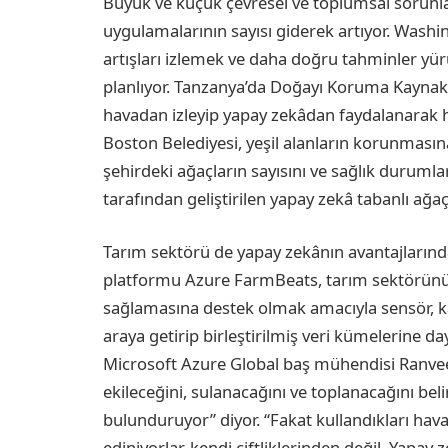
Büyük ve küçük çevresel ve toplumsal sorunl
uygulamalarının sayısı giderek artıyor. Washin
artışları izlemek ve daha doğru tahminler y
planlıyor. Tanzanya’da Doğayı Koruma Kaynakla
havadan izleyip yapay zekâdan faydalanarak h
Boston Belediyesi, yeşil alanların korunmasına
şehirdeki ağaçların sayısını ve sağlık duruml
tarafından geliştirilen yapay zekâ tabanlı ağaç 
Tarım sektörü de yapay zekânın avantajlarında
platformu Azure FarmBeats, tarım sektörünü i
sağlamasına destek olmak amacıyla sensör, kam
araya getirip birleştirilmiş veri kümelerine d
Microsoft Azure Global baş mühendisi Ranvee
ekileceğini, sulanacağını ve toplanacağını b
bulunduruyor” diyor. “Fakat kullandıkları ha
ediniyorlar, kendi çiftliklerinden değil. Yapay 