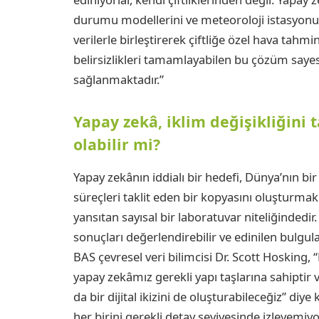
durumu modellerini ve meteoroloji istasyonund
verilerle birleştirerek çiftliğe özel hava tahmi
belirsizlikleri tamamlayabilen bu çözüm sayes
sağlanmaktadır.”
Yapay zekâ, iklim değişikliğini
olabilir mi?
Yapay zekânın iddialı bir hedefi, Dünya’nın bir 
süreçleri taklit eden bir kopyasını oluşturmak. 
yansıtan sayısal bir laboratuvar niteliğindedir
sonuçları değerlendirebilir ve edinilen bulgular 
BAS çevresel veri bilimcisi Dr. Scott Hosking, “
yapay zekâmız gerekli yapı taşlarına sahiptir
da bir dijital ikizini de oluşturabileceğiz” d
her birini gerekli detay seviyesinde izleyemiyo