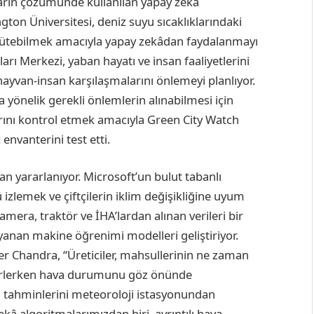
arın çözümünde kullanılan yapay zekâ
gton Üniversitesi, deniz suyu sıcaklıklarındaki
ürütebilmek amacıyla yapay zekâdan faydalanmayı
rı Merkezi, yaban hayatı ve insan faaliyetlerini
ayvan-insan karşılaşmalarını önlemeyi planlıyor.
 yönelik gerekli önlemlerin alınabilmesi için
arını kontrol etmek amacıyla Green City Watch
envanterini test etti.
n yararlanıyor. Microsoft’un bulut tabanlı
zlemek ve çiftçilerin iklim değişikliğine uyum
era, traktör ve İHA’lardan alınan verileri bir
ayanan makine öğrenimi modelleri geliştiriyor.
r Chandra, “Üreticiler, mahsullerinin ne zaman
elirlerken hava durumunu göz önünde
va tahminlerini meteoroloji istasyonundan
zekâ algoritmalarımızdan biri, ayrıntılı hava