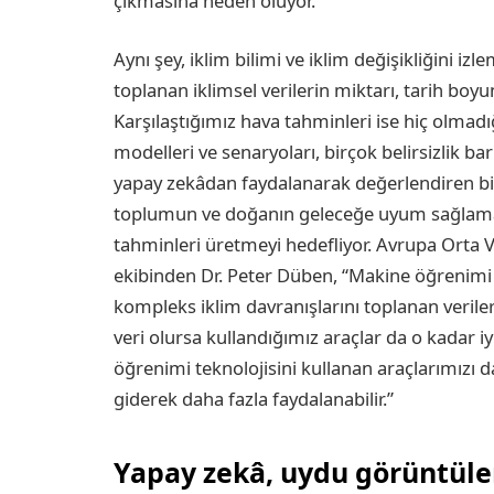
çıkmasına neden oluyor.
Aynı şey, iklim bilimi ve iklim değişikliğini izl
toplanan iklimsel verilerin miktarı, tarih b
Karşılaştığımız hava tahminleri ise hiç olmadığ
modelleri ve senaryoları, birçok belirsizlik ba
yapay zekâdan faydalanarak değerlendiren bili
toplumun ve doğanın geleceğe uyum sağlamas
tahminleri üretmeyi hedefliyor. Avrupa Orta
ekibinden Dr. Peter Düben, “Makine öğrenimi s
kompleks iklim davranışlarını toplanan verile
veri olursa kullandığımız araçlar da o kadar i
öğrenimi teknolojisini kullanan araçlarımızı da 
giderek daha fazla faydalanabilir.”
Yapay zekâ, uydu görüntüle