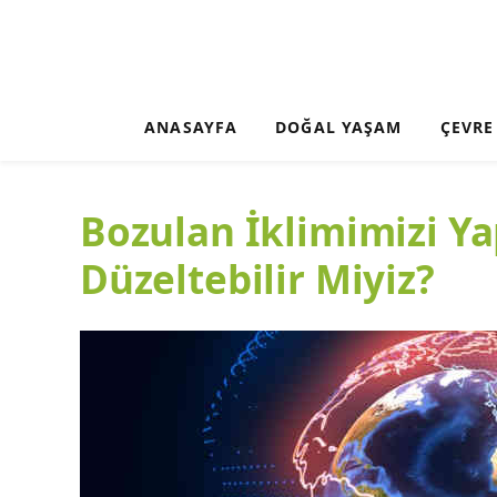
ANASAYFA
DOĞAL YAŞAM
ÇEVRE
Bozulan İklimimizi Y
Düzeltebilir Miyiz?