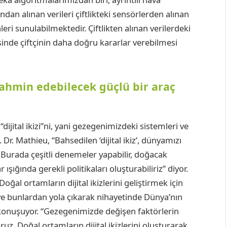
an alınan verileri çiftlikteki sensörlerden alınan
nleri sunulabilmektedir. Çiftlikten alınan verilerdeki
inde çiftçinin daha doğru kararlar verebilmesi
 tahmin edebilecek güçlü bir araç
“dijital ikizi”ni, yani gezegenimizdeki sistemleri ve
Dr. Mathieu, “Bahsedilen ‘dijital ikiz’, dünyamızı
. Burada çeşitli denemeler yapabilir, doğacak
ışığında gerekli politikaları oluşturabiliriz” diyor.
Doğal ortamların dijital ikizlerini geliştirmek için
 ve bunlardan yola çıkarak nihayetinde Dünya’nın
iye konuşuyor. “Gezegenimizde değişen faktörlerin
ruz. Doğal ortamların dijital ikizlerini oluşturarak,