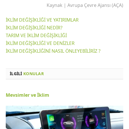
Kaynak | Avrupa Çevre Ajansı (AÇA)
İKLİM DEĞİŞİKLİĞİ VE YATIRIMLAR
İKLİM DEĞİŞİKLİĞİ NEDİR?
TARIM VE İKLİM DEĞİŞİKLİĞİ
İKLİM DEĞİŞİKLİĞİ VE DENİZLER
İKLİM DEĞİŞİKLİĞİNİ NASIL ÖNLEYEBİLİRİZ ?
İLGILI
KONULAR
Mevsimler ve İklim