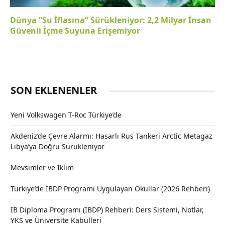
Dünya “Su İflasına” Sürükleniyor: 2,2 Milyar İnsan
Güvenli İçme Suyuna Erişemiyor
SON EKLENENLER
Yeni Volkswagen T-Roc Türkiye’de
Akdeniz’de Çevre Alarmı: Hasarlı Rus Tankeri Arctic Metagaz
Libya’ya Doğru Sürükleniyor
Mevsimler ve İklim
Türkiye’de IBDP Programı Uygulayan Okullar (2026 Rehberi)
IB Diploma Programı (IBDP) Rehberi: Ders Sistemi, Notlar,
YKS ve Üniversite Kabulleri