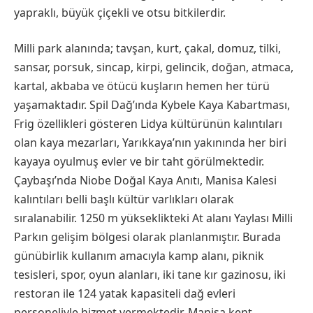
yapraklı, büyük çiçekli ve otsu bitkilerdir.
Milli park alanında; tavşan, kurt, çakal, domuz, tilki,
sansar, porsuk, sincap, kirpi, gelincik, doğan, atmaca,
kartal, akbaba ve ötücü kuşların hemen her türü
yaşamaktadır. Spil Dağ’ında Kybele Kaya Kabartması,
Frig özellikleri gösteren Lidya kültürünün kalıntıları
olan kaya mezarları, Yarıkkaya’nın yakınında her biri
kayaya oyulmuş evler ve bir taht görülmektedir.
Çaybaşı’nda Niobe Doğal Kaya Anıtı, Manisa Kalesi
kalıntıları belli başlı kültür varlıkları olarak
sıralanabilir. 1250 m yükseklikteki At alanı Yaylası Milli
Parkın gelişim bölgesi olarak planlanmıştır. Burada
günübirlik kullanım amacıyla kamp alanı, piknik
tesisleri, spor, oyun alanları, iki tane kır gazinosu, iki
restoran ile 124 yatak kapasiteli dağ evleri
personeliyle hizmet vermektedir. Manisa kent