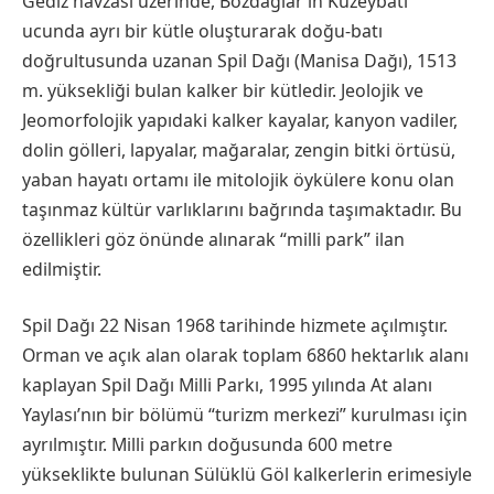
Gediz havzası üzerinde, Bozdağlar’ın Kuzeybatı
ucunda ayrı bir kütle oluşturarak doğu-batı
doğrultusunda uzanan Spil Dağı (Manisa Dağı), 1513
m. yüksekliği bulan kalker bir kütledir. Jeolojik ve
Jeomorfolojik yapıdaki kalker kayalar, kanyon vadiler,
dolin gölleri, lapyalar, mağaralar, zengin bitki örtüsü,
yaban hayatı ortamı ile mitolojik öykülere konu olan
taşınmaz kültür varlıklarını bağrında taşımaktadır. Bu
özellikleri göz önünde alınarak “milli park” ilan
edilmiştir.
Spil Dağı 22 Nisan 1968 tarihinde hizmete açılmıştır.
Orman ve açık alan olarak toplam 6860 hektarlık alanı
kaplayan Spil Dağı Milli Parkı, 1995 yılında At alanı
Yaylası’nın bir bölümü “turizm merkezi” kurulması için
ayrılmıştır. Milli parkın doğusunda 600 metre
yükseklikte bulunan Sülüklü Göl kalkerlerin erimesiyle