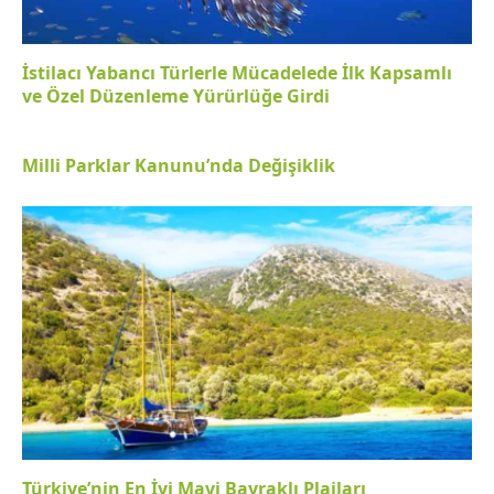
İstilacı Yabancı Türlerle Mücadelede İlk Kapsamlı
ve Özel Düzenleme Yürürlüğe Girdi
Milli Parklar Kanunu’nda Değişiklik
Türkiye’nin En İyi Mavi Bayraklı Plajları