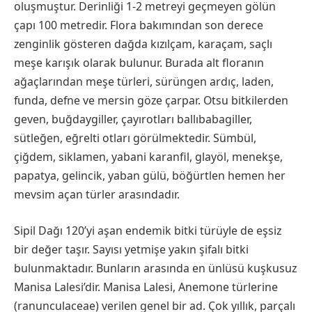
oluşmuştur. Derinliği 1-2 metreyi geçmeyen gölün
çapı 100 metredir. Flora bakımından son derece
zenginlik gösteren dağda kızılçam, karaçam, saçlı
meşe karışık olarak bulunur. Burada alt floranın
ağaçlarından meşe türleri, sürüngen ardıç, laden,
funda, defne ve mersin göze çarpar. Otsu bitkilerden
geven, buğdaygiller, çayırotları ballıbabagiller,
sütleğen, eğrelti otları görülmektedir. Sümbül,
çiğdem, siklamen, yabani karanfil, glayöl, menekşe,
papatya, gelincik, yaban gülü, böğürtlen hemen her
mevsim açan türler arasındadır.
Sipil Dağı 120’yi aşan endemik bitki türüyle de eşsiz
bir değer taşır. Sayısı yetmişe yakın şifalı bitki
bulunmaktadır. Bunların arasında en ünlüsü kuşkusuz
Manisa Lalesi’dir. Manisa Lalesi, Anemone türlerine
(ranunculaceae) verilen genel bir ad. Çok yıllık, parçalı