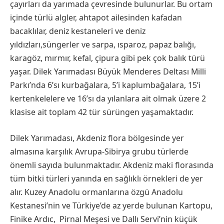
çayırları da yarımada çevresinde bulunurlar. Bu ortam
içinde türlü algler, ahtapot ailesinden kafadan
bacaklılar, deniz kestaneleri ve deniz
yıldızları,süngerler ve sarpa, ısparoz, papaz balığı,
karagöz, mırmır, kefal, çipura gibi pek çok balık türü
yaşar. Dilek Yarımadası Büyük Menderes Deltası Milli
Parkı’nda 6’sı kurbağalara, 5’i kaplumbağalara, 15’i
kertenkelelere ve 16’sı da yılanlara ait olmak üzere 2
klasise ait toplam 42 tür sürüngen yaşamaktadır.
Dilek Yarımadası, Akdeniz flora bölgesinde yer
almasına karşılık Avrupa-Sibirya grubu türlerde
önemli sayıda bulunmaktadır. Akdeniz maki florasında
tüm bitki türleri yanında en sağlıklı örnekleri de yer
alır. Kuzey Anadolu ormanlarına özgü Anadolu
Kestanesi’nin ve Türkiye’de az yerde bulunan Kartopu,
Finike Ardıc, Pirnal Meşesi ve Dallı Servi’nin küçük