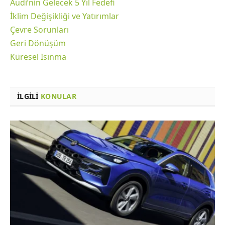
Audi’nin Gelecek 5 Yıl Fedefi
İklim Değişikliği ve Yatırımlar
Çevre Sorunları
Geri Dönüşüm
Küresel Isınma
İLGILI
KONULAR