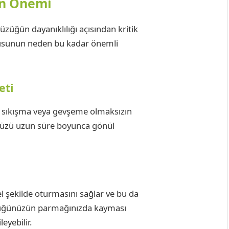
ın Önemi
züğün dayanıklılığı açısından kritik
sunun neden bu kadar önemli
eti
a sıkışma veya gevşeme olmaksızın
ünüzü uzun süre boyunca gönül
ekilde oturmasını sağlar ve bu da
üzüğünüzün parmağınızda kayması
eyebilir.