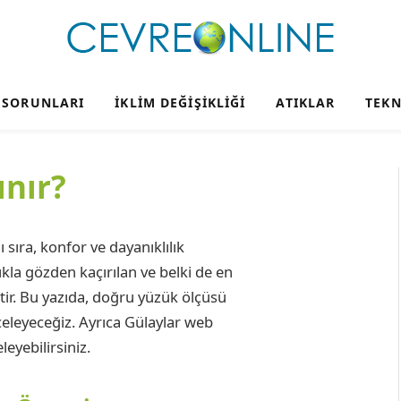
 SORUNLARI
İKLIM DEĞIŞIKLIĞI
ATIKLAR
TEKN
lınır?
 sıra, konfor ve dayanıklılık
ıkla gözden kaçırılan ve belki de en
tir. Bu yazıda, doğru yüzük ölçüsü
leyeceğiz. Ayrıca Gülaylar web
leyebilirsiniz.