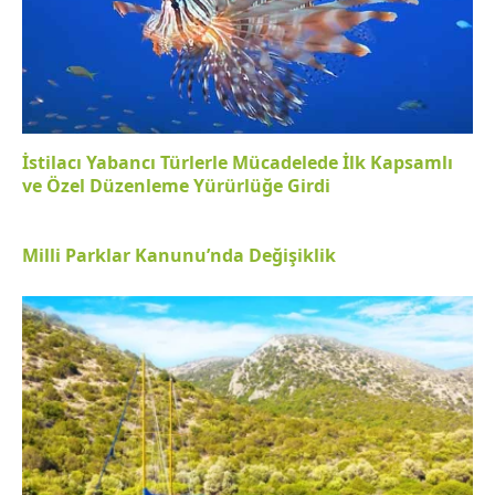
İstilacı Yabancı Türlerle Mücadelede İlk Kapsamlı
ve Özel Düzenleme Yürürlüğe Girdi
Milli Parklar Kanunu’nda Değişiklik