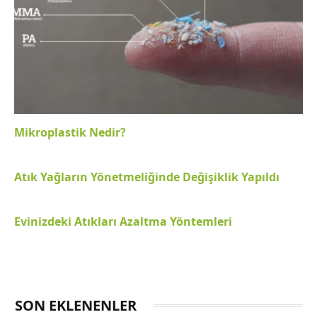
Mikroplastik Nedir?
Atık Yağların Yönetmeliğinde Değişiklik Yapıldı
Evinizdeki Atıkları Azaltma Yöntemleri
SON EKLENENLER