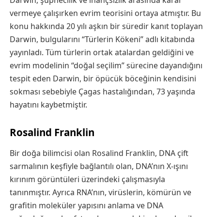
Darwin, şüphecilik ve inançsızlık arasında karar
vermeye çalışırken evrim teorisini ortaya atmıştır. Bu
konu hakkında 20 yılı aşkın bir süredir kanıt toplayan
Darwin, bulgularını “Türlerin Kökeni” adlı kitabında
yayınladı. Tüm türlerin ortak atalardan geldiğini ve
evrim modelinin “doğal seçilim” sürecine dayandığını
tespit eden Darwin, bir öpücük böceğinin kendisini
sokması sebebiyle Çagas hastalığından, 73 yaşında
hayatını kaybetmiştir.
Rosalind Franklin
Bir doğa bilimcisi olan Rosalind Franklin, DNA çift
sarmalının keşfiyle bağlantılı olan, DNA’nın X-ışını
kırınım görüntüleri üzerindeki çalışmasıyla
tanınmıştır. Ayrıca RNA’nın, virüslerin, kömürün ve
grafitin moleküler yapısını anlama ve DNA