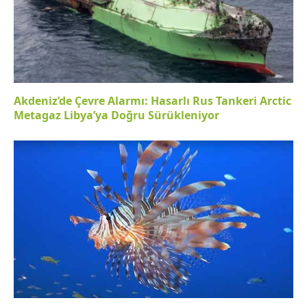
Akdeniz’de Çevre Alarmı: Hasarlı Rus Tankeri Arctic
Metagaz Libya’ya Doğru Sürükleniyor