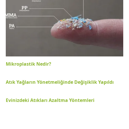
Mikroplastik Nedir?
Atık Yağların Yönetmeliğinde Değişiklik Yapıldı
Evinizdeki Atıkları Azaltma Yöntemleri