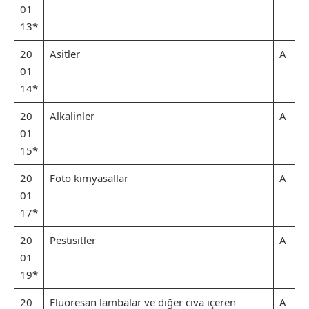
01
13*
20
Asitler
A
01
14*
20
Alkalinler
A
01
15*
20
Foto kimyasallar
A
01
17*
20
Pestisitler
A
01
19*
20
Flüoresan lambalar ve diğer cıva içeren
A