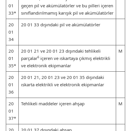
01
geçen pil ve akümülatörler ve bu pilleri içeren
33*
sınıflandırılmamış karışık pil ve akümülatörler
20
20 01 33 dışındaki pil ve akümülatörler
01
34
20
20 01 21 ve 20 01 23 dışındaki tehlikeli
M
6
01
parçalar
içeren ve ıskartaya çıkmış elektrikli
35*
ve elektronik ekipmanlar
20
20 01 21, 20 01 23 ve 20 01 35 dışındaki
01
ıskarta elektrikli ve elektronik ekipmanlar
36
20
Tehlikeli maddeler içeren ahşap
M
01
37*
20
20 01 37 dışındaki ahşap