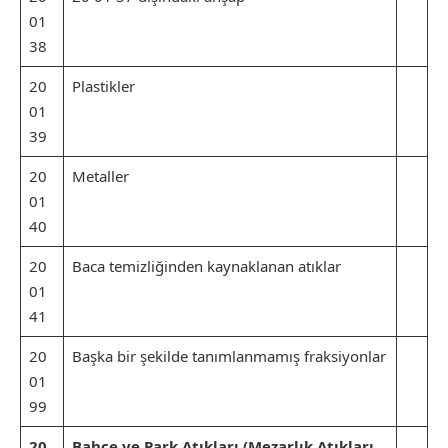
01
38
20
Plastikler
01
39
20
Metaller
01
40
20
Baca temizliğinden kaynaklanan atıklar
01
41
20
Başka bir şekilde tanımlanmamış fraksiyonlar
01
99
20
Bahçe ve Park Atıkları (Mezarlık Atıkları