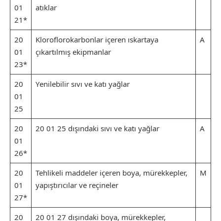
01
atıklar
21*
20
Kloroflorokarbonlar içeren ıskartaya
A
01
çıkartılmış ekipmanlar
23*
20
Yenilebilir sıvı ve katı yağlar
01
25
20
20 01 25 dışındaki sıvı ve katı yağlar
A
01
26*
20
Tehlikeli maddeler içeren boya, mürekkepler,
M
01
yapıştırıcılar ve reçineler
27*
20
20 01 27 dışındaki boya, mürekkepler,