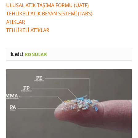
ULUSAL ATIK TAŞIMA FORMU (UATF)
TEHLİKELİ ATIK BEYAN SİSTEMİ (TABS)
ATIKLAR
TEHLİKELİ ATIKLAR
İLGILI
KONULAR