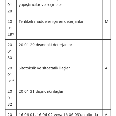
01
yapıştırıcılar ve reçineler
28
20
Tehlikeli maddeler içeren deterjanlar
M
01
29*
20
20 01 29 dışındaki deterjanlar
01
30
20
Sitotoksik ve sitostatik ilaçlar
A
01
31*
20
20 01 31 dışındaki ilaçlar
01
32
20
16 06 01, 16 06 02 veya 16 06 03’un altında
A